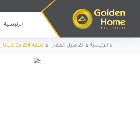
الرئيسية
الرئيسية
تفاصيل العقار
شقة 224 م2 للايجار كمبواند ڤليت- القاهرة الجديدة.