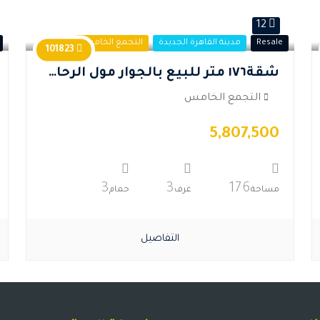
12
Resale
مدينة القاهرة الجديدة
التجمع الخامس
101823
شقة١٧٦ متر للبيع بالجوار مول الرحاب ٢
التجمع الخامس
5,807,500
3
3
176
مساحة
غرف
حمام
التفاصيل