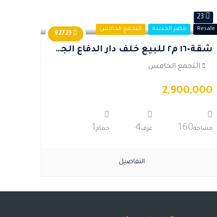
23
Resale
مصر الجديدة
التجمع الخامس
92723
شقة١٦٠ م٢ للبيع خلف دار الدفاع الجوى بمصر الجديدة
التجمع الخامس
2,900,000
1
4
160
مساحة
غرف
حمام
التفاصيل