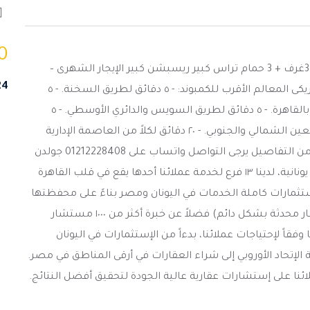
0
- مساحة العقار 224 م2 - 3غرف + 3 حمام تراس كبير ريسبشن كبير الإيجار الشهرى –
224 ا
54000 ج.م 1800 دولار أمريكى المعالم الأقرب للكمبوند: - ٥ دقائق لطريق السخنة. - ٥
دقائق للجامعة الأمريكية بالقاهرة. - ٥ دقائق لطريق السويس والدائري الأوسطي. - ٥
دقائق لكلاً من شارع التسعين الشمالي والجنوبي. - ٢٠ دقائق لكلاً من العاصمة الإدارية
ومدينة المستقبل. لمزيد من التفاصيل يرجى التواصل واتساب على 01212228408 جولدن
هوم أكبر مجموعة عقارية يونانية، لدينا ١٣ فرع لخدمة عملائنا أحدها يقع في قلب القاهرة
ستثمارات كاملة الخدمات في اليونان ومصر بناءً على محفظتها
العقارية (أكثر من ٥٤،٠٠٠ عقار محدثة بشكل دائم) فضلاً عن خبرة أكثر من ١٠٠٠ مستشار
فقاً لإحتياجات عملائنا، بدءاً من الإستثمارات في اليونان
لإتحاد الأوروبي إلى شراء العقارات في أرقى المناطق في مصر.
ائنا على إستشارات عقارية عالية الجودة لتحقيق أفضل النتائج.