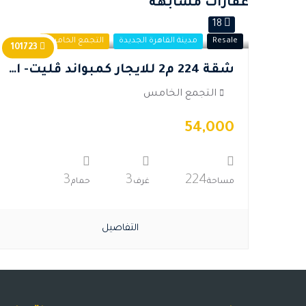
عقارات مشابهة
18
Resale
مدينة القاهرة الجديدة
التجمع الخامس
101723
شقة 224 م2 للايجار كمبواند ڤليت- القاهرة الجديدة.
التجمع الخامس
54,000
3
3
224
مساحة
غرف
حمام
التفاصيل